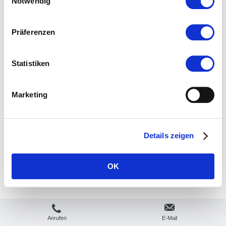
Notwendig
Leistungsspektrum
Treppensanierung
Präferenzen
Raumausstattung
Parkett und Dielen schleifen
Statistiken
Parkett und Landhausdielen
Kontakt
Marketing
Impressum und Datenschutz
Details zeigen
Druckversion
|
Sitemap
Webansicht
© Thomas Hecht
Henschelstraße 13 38126
OK
Braunschweig
Anrufen
E-Mail